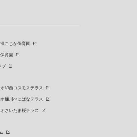
草深こじか保育園
二保育園
ラブ
オ印西コスモステラス
ミオ桶川べにばなテラス
ミオさいたま桜テラス
ム