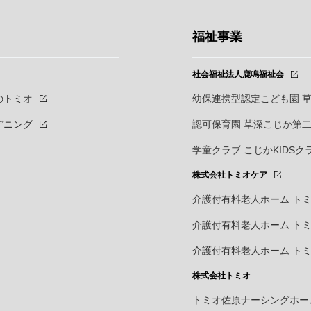
福祉事業
社会福祉法人鹿鳴福祉会
のトミオ
幼保連携型認定こども園 
デニング
認可保育園 草深こじか第
学童クラブ こじかKIDSク
株式会社トミオケア
介護付有料老人ホーム
トミ
介護付有料老人ホーム
ト
介護付有料老人ホーム
ト
株式会社トミオ
トミオ佐原ナーシングホー