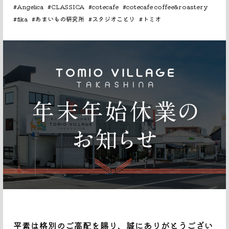
#Angelica
#CLASSICA
#cotecafe
#cotecafe coffee&roastery
#fika
#あまいもの研究所
#スタジオことり
#トミオ
平素は格別のご高配を賜り、誠にありがとうござい