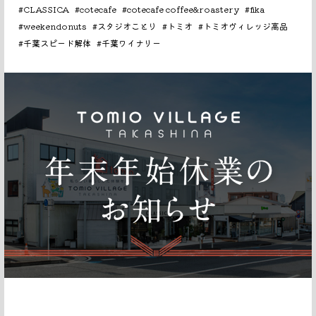
#CLASSICA
#cotecafe
#cotecafe coffee&roastery
#fika
#weekendonuts
#スタジオことり
#トミオ
#トミオヴィレッジ高品
#千葉スピード解体
#千葉ワイナリー