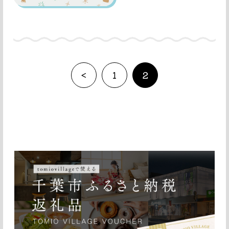
<
1
2